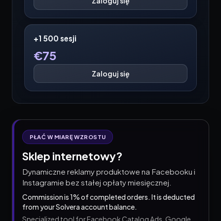
Zaloguj się
+1 500 sesji
€
75
Zaloguj się
PŁAĆ W MIARĘ WZROSTU
Sklep internetowy?
Dynamiczne reklamy produktowe na Facebooku i
Instagramie bez stałej opłaty miesięcznej.
Commission is 1% of completed orders. It is deducted
from your Solvera account balance.
Specialized tool for Facebook Catalog Ads. Google