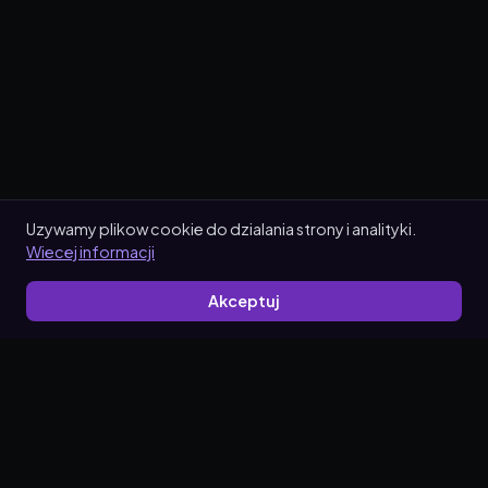
Uzywamy plikow cookie do dzialania strony i analityki.
Wiecej informacji
Akceptuj
Make promotion simple.