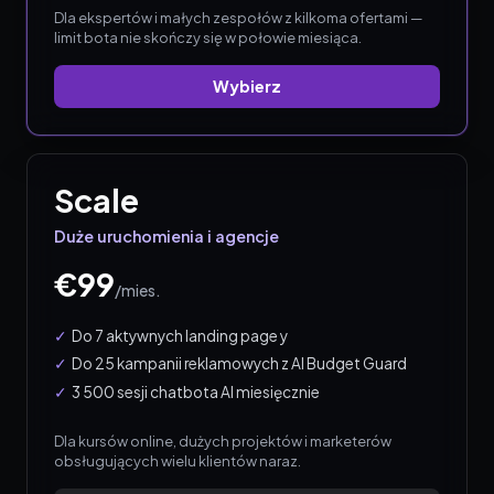
Dla ekspertów i małych zespołów z kilkoma ofertami —
limit bota nie skończy się w połowie miesiąca.
Wybierz
Scale
Duże uruchomienia i agencje
€99
/
mies.
Do 7 aktywnych landing page y
Do 25 kampanii reklamowych z AI Budget Guard
3 500 sesji chatbota AI miesięcznie
Dla kursów online, dużych projektów i marketerów
obsługujących wielu klientów naraz.