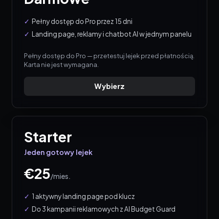
Pełny dostęp do Pro przez 15 dni
Landing page, reklamy i chatbot AI w jednym panelu
Pełny dostęp do Pro — przetestuj lejek przed płatnością.
Karta nie jest wymagana.
Wybierz
Starter
Jeden gotowy lejek
€25
/
mies.
1 aktywny landing page pod klucz
Do 3 kampanii reklamowych z AI Budget Guard