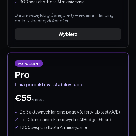
300 sesji chatbota AI miesięcznie
Dla pierwszej lub głównej oferty — reklama → landing →
bot bez zbędnej złożoności.
Wybierz
POPULARNY
Pro
Linia produktów i stabilny ruch
€55
/
mies.
Do 3 aktywnych landing page y (oferty lub testy A/B)
Do 10 kampanii reklamowych z AI Budget Guard
1 200 sesji chatbota AI miesięcznie