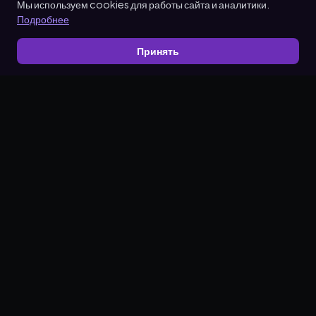
Мы используем cookies для работы сайта и аналитики.
Подробнее
Принять
Делаем продвижение простым.
Solvera Reviews
Solvera Reviews
Solvera Reviews
Партнёрская программа
Политика конфиденциальности
Условия использования
Соглашение об обработке данных
Политика запроса на удаление данных
© 2026 Solvera. Все права защищены.