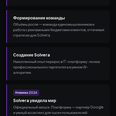
Формирование команды
Объёмы росли — команда единомышленников и
работа с рекламными бюджетами клиентов, оттачивая
стратегии для Solvera.
Создание Solvera
Накопленный опыт перерос в IT-платформу: логика
профессионального таргетолога в умном AI-
алгоритме.
Новинка 2026
Solvera увидела мир
Официальный запуск. Платформа — партнёр Google
и умный ассистент для тысяч пользователей.