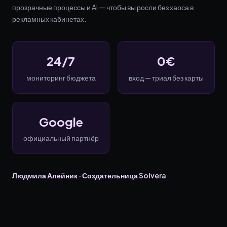
прозрачные процессы и AI — чтобы вы росли без хаоса в
рекламных кабинетах.
24/7
0€
мониторинг бюджета
вход — триал без карты
Google
официальный партнёр
Людмила Алейник
·
Создательница Solvera