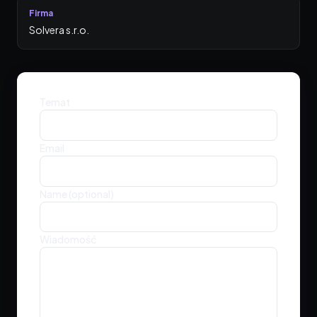
Firma
Solvera s.r.o.
Temat
Email
Name (optional)
Wiadomość