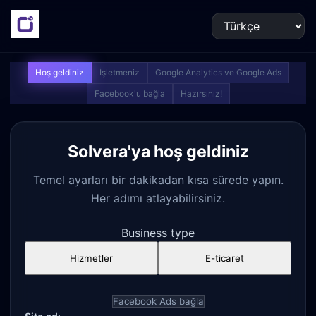
Hoş geldiniz
İşletmeniz
Google Analytics ve Google Ads
Facebook'u bağla
Hazırsınız!
Solvera'ya hoş geldiniz
Temel ayarları bir dakikadan kısa sürede yapın.
Her adımı atlayabilirsiniz.
Business type
Hizmetler
E-ticaret
Facebook Ads bağla