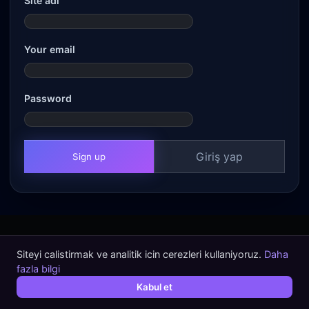
Site adı
Your email
Password
Giriş yap
Sign up
Siteyi calistirmak ve analitik icin cerezleri kullaniyoruz.
Daha
fazla bilgi
Kabul et