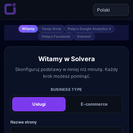
Witamy
Twoja firma
Połącz Google Analytics 4
Połącz Facebook
Gotowe!
Witamy w Solvera
Skonfiguruj podstawy w mniej niż minutę. Każdy
krok możesz pominąć.
BUSINESS TYPE
Usługi
E-commerce
Nazwa strony